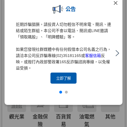
×
公告
近期詐騙猖獗，請投資人切勿輕信不明來電、簡訊、連
結或陌生群組。本公司不會以電話、簡訊或LINE邀請
「領取飆股」、「明牌體驗」等。
如果您發現社群媒體中有任何假借本公司名義之行為，
請洽本公司反詐騙專線(02)35181165或
客服信箱
反
映，或撥打內政部警政署165反詐騙諮詢專線，以免權
益受損。
立即了解