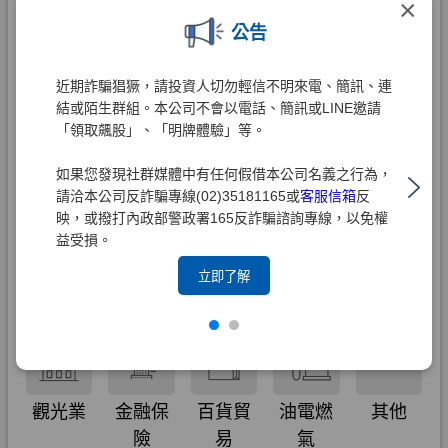
×
公告
近期詐騙猖獗，請投資人切勿輕信不明來電、簡訊、連
結或陌生群組。本公司不會以電話、簡訊或LINE邀請
「領取飆股」、「明牌體驗」等。
如果您發現社群媒體中有任何假借本公司名義之行為，
請洽本公司反詐騙專線(02)35181165或
客服信箱
反
映，或撥打內政部警政署165反詐騙諮詢專線，以免權
益受損。
立即了解