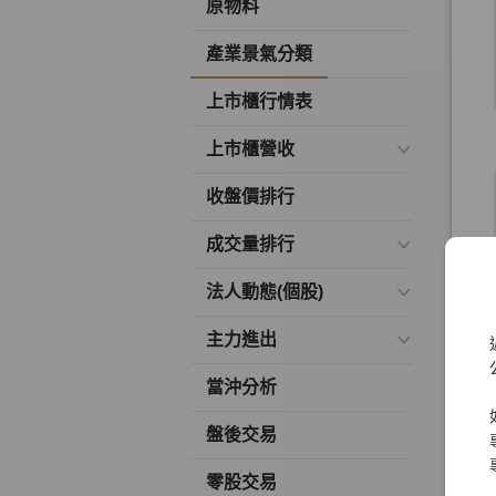
原物料
產業景氣分類
上市櫃行情表
上市櫃營收
收盤價排行
成交量排行
法人動態(個股)
主力進出
當沖分析
盤後交易
零股交易