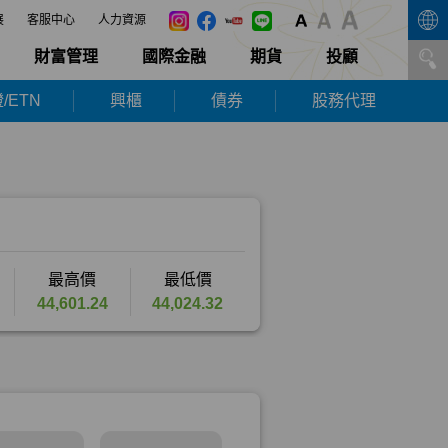
展
客服中心
人力資源
財富管理
國際金融
期貨
投顧
/ETN
興櫃
債券
股務代理