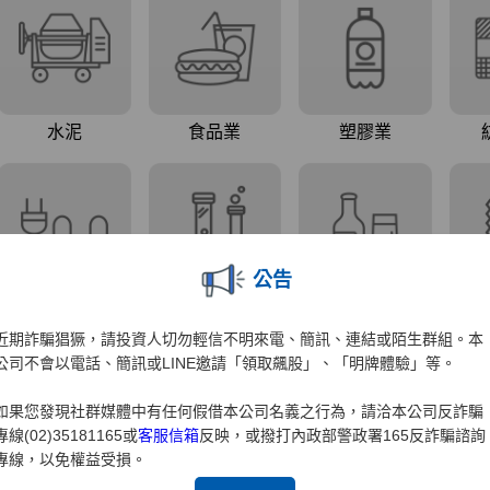
公告
近期詐騙猖獗，請投資人切勿輕信不明來電、簡訊、連結或陌生群組。本
公司不會以電話、簡訊或LINE邀請「領取飆股」、「明牌體驗」等。
如果您發現社群媒體中有任何假借本公司名義之行為，請洽本公司反詐騙
專線(02)35181165或
客服信箱
反映，或撥打內政部警政署165反詐騙諮詢
專線，以免權益受損。