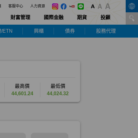
展
客服中心
人力資源
財富管理
國際金融
期貨
投顧
/ETN
興櫃
債券
股務代理