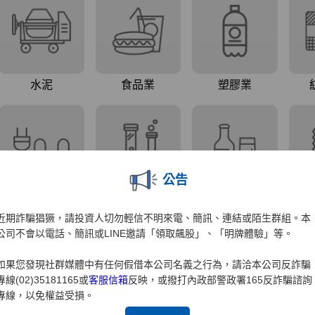
公告
近期詐騙猖獗，請投資人切勿輕信不明來電、簡訊、連結或陌生群組。本
公司不會以電話、簡訊或LINE邀請「領取飆股」、「明牌體驗」等。
如果您發現社群媒體中有任何假借本公司名義之行為，請洽本公司反詐騙
專線(02)35181165或
客服信箱
反映，或撥打內政部警政署165反詐騙諮詢
專線，以免權益受損。