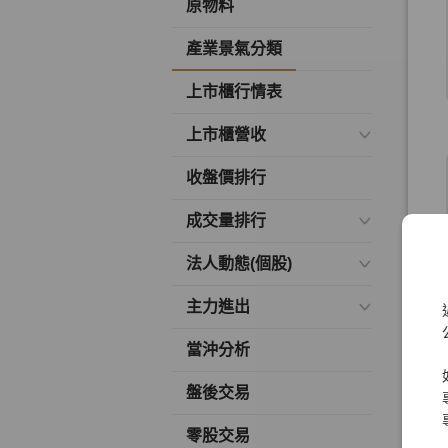
原物料
產業景氣分類
上市櫃行情表
上市櫃營收
收盤價排行
成交量排行
法人動態(個股)
主力進出
當沖分析
盤後交易
零股交易