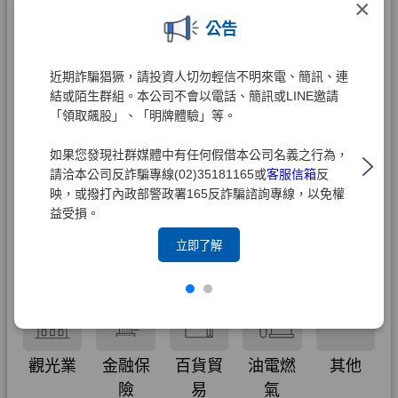
×
公告
近期詐騙猖獗，請投資人切勿輕信不明來電、簡訊、連
結或陌生群組。本公司不會以電話、簡訊或LINE邀請
「領取飆股」、「明牌體驗」等。
如果您發現社群媒體中有任何假借本公司名義之行為，
請洽本公司反詐騙專線(02)35181165或
客服信箱
反
映，或撥打內政部警政署165反詐騙諮詢專線，以免權
益受損。
立即了解