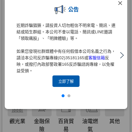
×
公告
近期詐騙猖獗，請投資人切勿輕信不明來電、簡訊、連
結或陌生群組。本公司不會以電話、簡訊或LINE邀請
「領取飆股」、「明牌體驗」等。
如果您發現社群媒體中有任何假借本公司名義之行為，
請洽本公司反詐騙專線(02)35181165或
客服信箱
反
映，或撥打內政部警政署165反詐騙諮詢專線，以免權
益受損。
立即了解