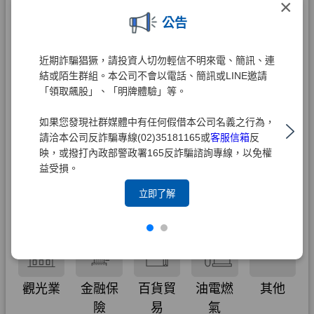
×
公告
近期詐騙猖獗，請投資人切勿輕信不明來電、簡訊、連
結或陌生群組。本公司不會以電話、簡訊或LINE邀請
「領取飆股」、「明牌體驗」等。
如果您發現社群媒體中有任何假借本公司名義之行為，
請洽本公司反詐騙專線(02)35181165或
客服信箱
反
映，或撥打內政部警政署165反詐騙諮詢專線，以免權
益受損。
立即了解