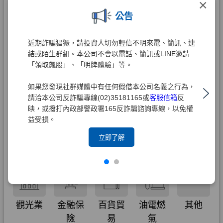
×
公告
近期詐騙猖獗，請投資人切勿輕信不明來電、簡訊、連
結或陌生群組。本公司不會以電話、簡訊或LINE邀請
「領取飆股」、「明牌體驗」等。
如果您發現社群媒體中有任何假借本公司名義之行為，
請洽本公司反詐騙專線(02)35181165或
客服信箱
反
映，或撥打內政部警政署165反詐騙諮詢專線，以免權
益受損。
立即了解