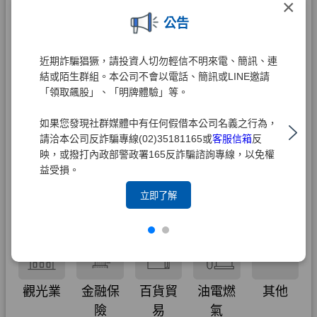
×
公告
近期詐騙猖獗，請投資人切勿輕信不明來電、簡訊、連
結或陌生群組。本公司不會以電話、簡訊或LINE邀請
「領取飆股」、「明牌體驗」等。
如果您發現社群媒體中有任何假借本公司名義之行為，
請洽本公司反詐騙專線(02)35181165或
客服信箱
反
映，或撥打內政部警政署165反詐騙諮詢專線，以免權
益受損。
立即了解