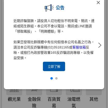
×
公告
近期詐騙猖獗，請投資人切勿輕信不明來電、簡訊、連
結或陌生群組。本公司不會以電話、簡訊或LINE邀請
「領取飆股」、「明牌體驗」等。
如果您發現社群媒體中有任何假借本公司名義之行為，
請洽本公司反詐騙專線(02)35181165或
客服信箱
反
映，或撥打內政部警政署165反詐騙諮詢專線，以免權
益受損。
立即了解