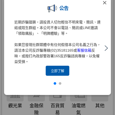
×
公告
近期詐騙猖獗，請投資人切勿輕信不明來電、簡訊、連
結或陌生群組。本公司不會以電話、簡訊或LINE邀請
「領取飆股」、「明牌體驗」等。
如果您發現社群媒體中有任何假借本公司名義之行為，
請洽本公司反詐騙專線(02)35181165或
客服信箱
反
映，或撥打內政部警政署165反詐騙諮詢專線，以免權
益受損。
立即了解