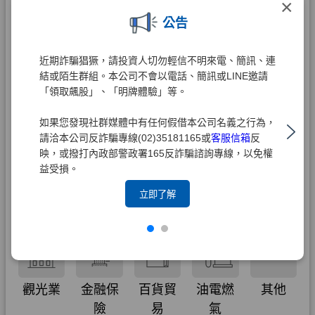
×
公告
近期詐騙猖獗，請投資人切勿輕信不明來電、簡訊、連
結或陌生群組。本公司不會以電話、簡訊或LINE邀請
「領取飆股」、「明牌體驗」等。
如果您發現社群媒體中有任何假借本公司名義之行為，
請洽本公司反詐騙專線(02)35181165或
客服信箱
反
映，或撥打內政部警政署165反詐騙諮詢專線，以免權
益受損。
立即了解