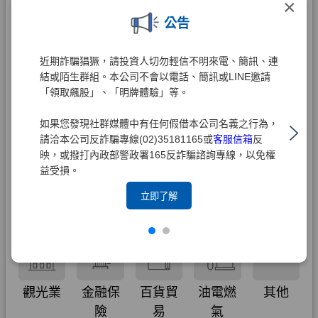
×
公告
近期詐騙猖獗，請投資人切勿輕信不明來電、簡訊、連
結或陌生群組。本公司不會以電話、簡訊或LINE邀請
「領取飆股」、「明牌體驗」等。
如果您發現社群媒體中有任何假借本公司名義之行為，
請洽本公司反詐騙專線(02)35181165或
客服信箱
反
映，或撥打內政部警政署165反詐騙諮詢專線，以免權
益受損。
立即了解