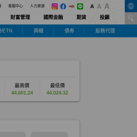
展
客服中心
人力資源
財富管理
國際金融
期貨
投顧
/ETN
興櫃
債券
股務代理