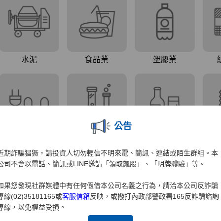
公告
近期詐騙猖獗，請投資人切勿輕信不明來電、簡訊、連結或陌生群組。本
公司不會以電話、簡訊或LINE邀請「領取飆股」、「明牌體驗」等。
如果您發現社群媒體中有任何假借本公司名義之行為，請洽本公司反詐騙
專線(02)35181165或
客服信箱
反映，或撥打內政部警政署165反詐騙諮詢
專線，以免權益受損。