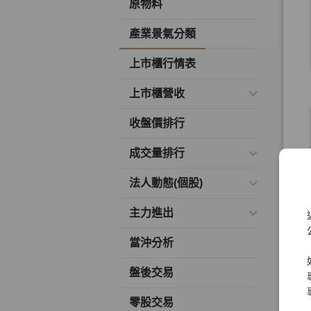
原物料
產業景氣分類
上市櫃行情表
上市櫃營收
收盤價排行
成交量排行
法人動態(個股)
主力進出
當沖分析
盤後交易
零股交易