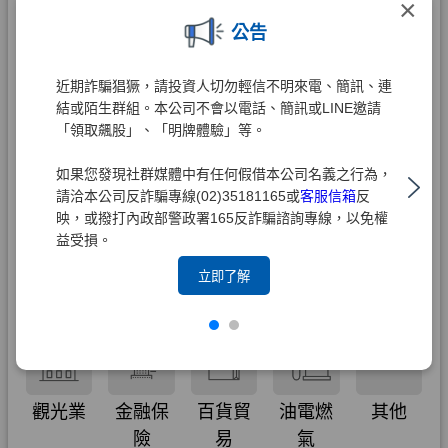
×
公告
近期詐騙猖獗，請投資人切勿輕信不明來電、簡訊、連
結或陌生群組。本公司不會以電話、簡訊或LINE邀請
「領取飆股」、「明牌體驗」等。
如果您發現社群媒體中有任何假借本公司名義之行為，
請洽本公司反詐騙專線(02)35181165或
客服信箱
反
映，或撥打內政部警政署165反詐騙諮詢專線，以免權
益受損。
立即了解