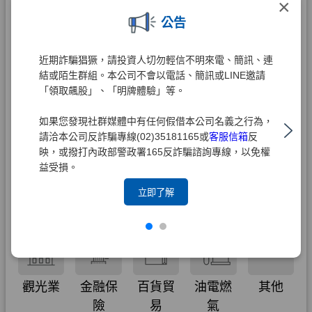
×
公告
近期詐騙猖獗，請投資人切勿輕信不明來電、簡訊、連
結或陌生群組。本公司不會以電話、簡訊或LINE邀請
「領取飆股」、「明牌體驗」等。
如果您發現社群媒體中有任何假借本公司名義之行為，
請洽本公司反詐騙專線(02)35181165或
客服信箱
反
映，或撥打內政部警政署165反詐騙諮詢專線，以免權
益受損。
立即了解