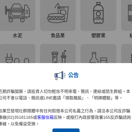
公告
近期詐騙猖獗，請投資人切勿輕信不明來電、簡訊、連結或陌生群組。本
公司不會以電話、簡訊或LINE邀請「領取飆股」、「明牌體驗」等。
如果您發現社群媒體中有任何假借本公司名義之行為，請洽本公司反詐騙
專線(02)35181165或
客服信箱
反映，或撥打內政部警政署165反詐騙諮詢
專線，以免權益受損。