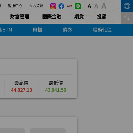
展
客服中心
人力資源
財富管理
國際金融
期貨
投顧
/ETN
興櫃
債券
股務代理