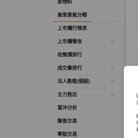
原物料
產業景氣分類
上市櫃行情表
上市櫃營收
收盤價排行
成交量排行
法人動態(個股)
主力進出
當沖分析
盤後交易
零股交易