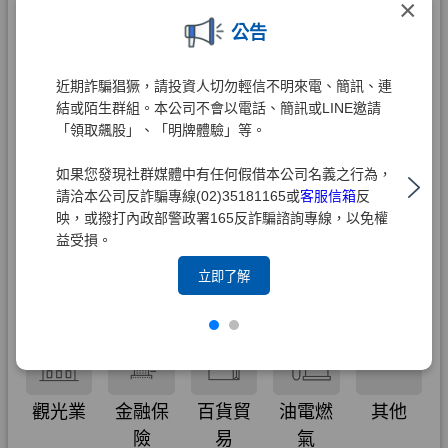
×
公告
近期詐騙猖獗，請投資人切勿輕信不明來電、簡訊、連
結或陌生群組。本公司不會以電話、簡訊或LINE邀請
「領取飆股」、「明牌體驗」等。
如果您發現社群媒體中有任何假借本公司名義之行為，
請洽本公司反詐騙專線(02)35181165或
客服信箱
反
映，或撥打內政部警政署165反詐騙諮詢專線，以免權
益受損。
立即了解