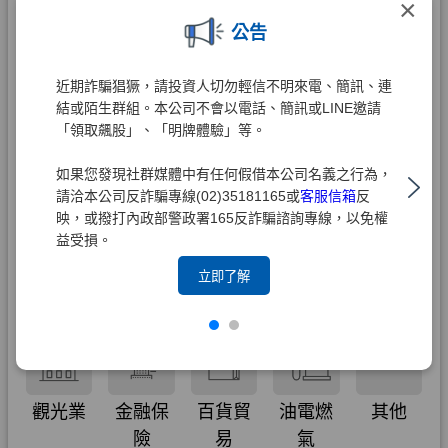
×
公告
近期詐騙猖獗，請投資人切勿輕信不明來電、簡訊、連
結或陌生群組。本公司不會以電話、簡訊或LINE邀請
「領取飆股」、「明牌體驗」等。
如果您發現社群媒體中有任何假借本公司名義之行為，
請洽本公司反詐騙專線(02)35181165或
客服信箱
反
映，或撥打內政部警政署165反詐騙諮詢專線，以免權
益受損。
立即了解