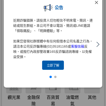
×
公告
近期詐騙猖獗，請投資人切勿輕信不明來電、簡訊、連
結或陌生群組。本公司不會以電話、簡訊或LINE邀請
「領取飆股」、「明牌體驗」等。
如果您發現社群媒體中有任何假借本公司名義之行為，
請洽本公司反詐騙專線(02)35181165或
客服信箱
反
映，或撥打內政部警政署165反詐騙諮詢專線，以免權
益受損。
立即了解