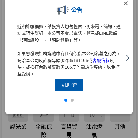
×
公告
近期詐騙猖獗，請投資人切勿輕信不明來電、簡訊、連
結或陌生群組。本公司不會以電話、簡訊或LINE邀請
「領取飆股」、「明牌體驗」等。
如果您發現社群媒體中有任何假借本公司名義之行為，
請洽本公司反詐騙專線(02)35181165或
客服信箱
反
映，或撥打內政部警政署165反詐騙諮詢專線，以免權
益受損。
立即了解