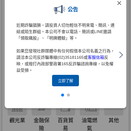
×
公告
近期詐騙猖獗，請投資人切勿輕信不明來電、簡訊、連
結或陌生群組。本公司不會以電話、簡訊或LINE邀請
「領取飆股」、「明牌體驗」等。
如果您發現社群媒體中有任何假借本公司名義之行為，
請洽本公司反詐騙專線(02)35181165或
客服信箱
反
映，或撥打內政部警政署165反詐騙諮詢專線，以免權
益受損。
立即了解