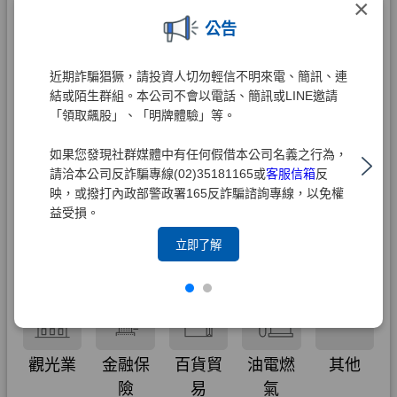
×
公告
近期詐騙猖獗，請投資人切勿輕信不明來電、簡訊、連
結或陌生群組。本公司不會以電話、簡訊或LINE邀請
「領取飆股」、「明牌體驗」等。
如果您發現社群媒體中有任何假借本公司名義之行為，
請洽本公司反詐騙專線(02)35181165或
客服信箱
反
映，或撥打內政部警政署165反詐騙諮詢專線，以免權
益受損。
立即了解