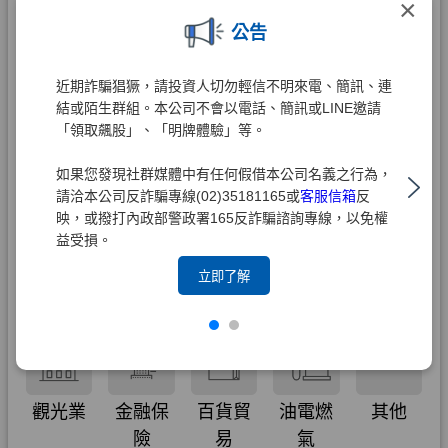
×
公告
近期詐騙猖獗，請投資人切勿輕信不明來電、簡訊、連
結或陌生群組。本公司不會以電話、簡訊或LINE邀請
「領取飆股」、「明牌體驗」等。
如果您發現社群媒體中有任何假借本公司名義之行為，
請洽本公司反詐騙專線(02)35181165或
客服信箱
反
映，或撥打內政部警政署165反詐騙諮詢專線，以免權
益受損。
立即了解