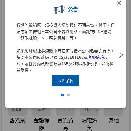
×
公告
近期詐騙猖獗，請投資人切勿輕信不明來電、簡訊、連
結或陌生群組。本公司不會以電話、簡訊或LINE邀請
「領取飆股」、「明牌體驗」等。
如果您發現社群媒體中有任何假借本公司名義之行為，
請洽本公司反詐騙專線(02)35181165或
客服信箱
反
映，或撥打內政部警政署165反詐騙諮詢專線，以免權
益受損。
立即了解