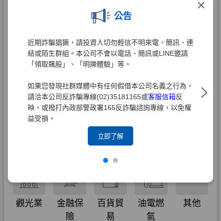
×
公告
近期詐騙猖獗，請投資人切勿輕信不明來電、簡訊、連
結或陌生群組。本公司不會以電話、簡訊或LINE邀請
「領取飆股」、「明牌體驗」等。
如果您發現社群媒體中有任何假借本公司名義之行為，
請洽本公司反詐騙專線(02)35181165或
客服信箱
反
映，或撥打內政部警政署165反詐騙諮詢專線，以免權
益受損。
立即了解