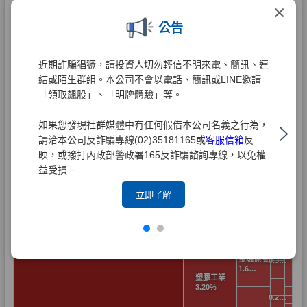
×
公告
近期詐騙猖獗，請投資人切勿輕信不明來電、簡訊、連
結或陌生群組。本公司不會以電話、簡訊或LINE邀請
「領取飆股」、「明牌體驗」等。
如果您發現社群媒體中有任何假借本公司名義之行為，
請洽本公司反詐騙專線(02)35181165或
客服信箱
反
映，或撥打內政部警政署165反詐騙諮詢專線，以免權
益受損。
立即了解