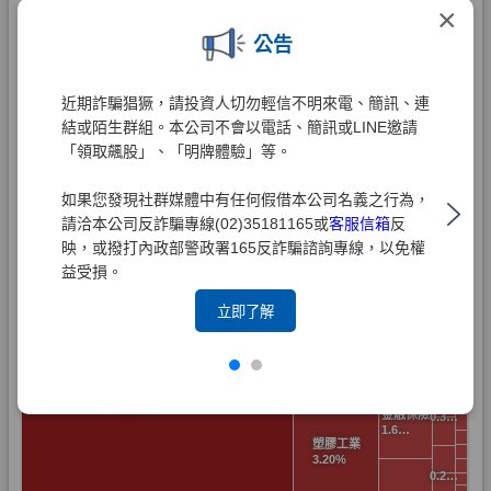
×
公告
近期詐騙猖獗，請投資人切勿輕信不明來電、簡訊、連
結或陌生群組。本公司不會以電話、簡訊或LINE邀請
「領取飆股」、「明牌體驗」等。
如果您發現社群媒體中有任何假借本公司名義之行為，
請洽本公司反詐騙專線(02)35181165或
客服信箱
反
映，或撥打內政部警政署165反詐騙諮詢專線，以免權
益受損。
立即了解