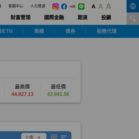
展
客服中心
人力資源
財富管理
國際金融
期貨
投顧
/ETN
興櫃
債券
股務代理