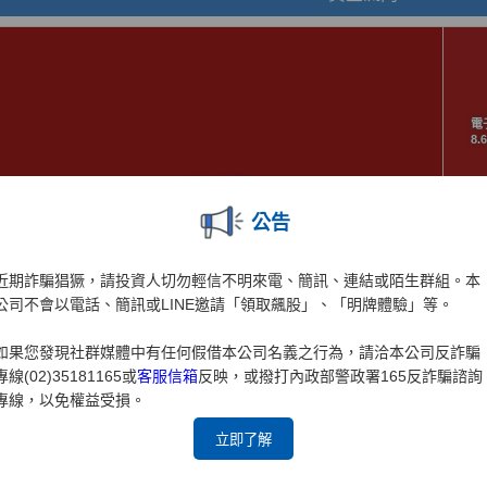
公告
近期詐騙猖獗，請投資人切勿輕信不明來電、簡訊、連結或陌生群組。本
公司不會以電話、簡訊或LINE邀請「領取飆股」、「明牌體驗」等。
如果您發現社群媒體中有任何假借本公司名義之行為，請洽本公司反詐騙
專線(02)35181165或
客服信箱
反映，或撥打內政部警政署165反詐騙諮詢
專線，以免權益受損。
立即了解