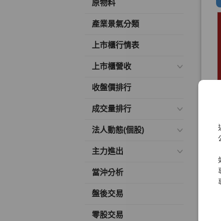
原物料
產業景氣分類
上市櫃行情表
上市櫃營收
收盤價排行
成交量排行
法人動態(個股)
主力進出
當沖分析
盤後交易
零股交易