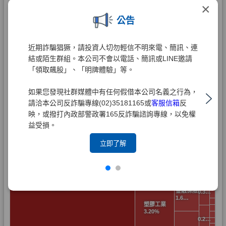
×
公告
近期詐騙猖獗，請投資人切勿輕信不明來電、簡訊、連
結或陌生群組。本公司不會以電話、簡訊或LINE邀請
「領取飆股」、「明牌體驗」等。
如果您發現社群媒體中有任何假借本公司名義之行為，
請洽本公司反詐騙專線(02)35181165或
客服信箱
反
映，或撥打內政部警政署165反詐騙諮詢專線，以免權
益受損。
立即了解