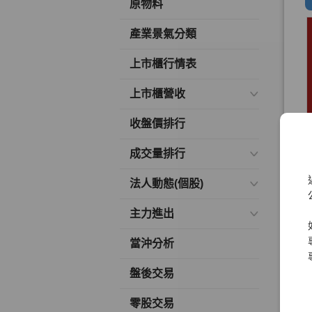
原物料
產業景氣分類
上市櫃行情表
上市櫃營收
收盤價排行
成交量排行
法人動態(個股)
主力進出
當沖分析
盤後交易
零股交易