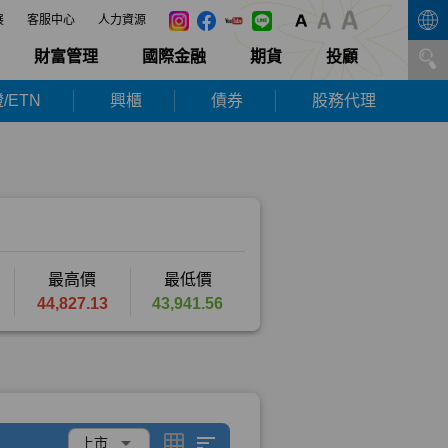
展
客服中心
人力資源
財富管理
國際金融
期貨
投顧
/ETN
興櫃
債券
股務代理