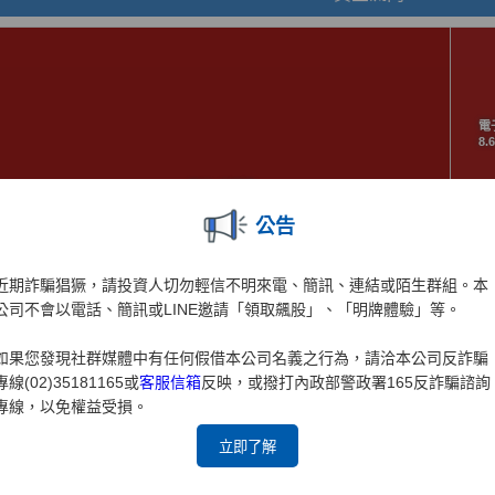
公告
近期詐騙猖獗，請投資人切勿輕信不明來電、簡訊、連結或陌生群組。本
公司不會以電話、簡訊或LINE邀請「領取飆股」、「明牌體驗」等。
如果您發現社群媒體中有任何假借本公司名義之行為，請洽本公司反詐騙
專線(02)35181165或
客服信箱
反映，或撥打內政部警政署165反詐騙諮詢
專線，以免權益受損。
立即了解