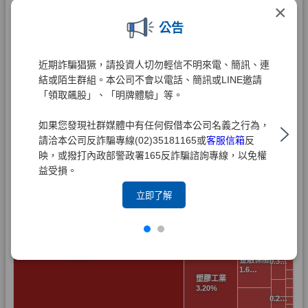
×
公告
近期詐騙猖獗，請投資人切勿輕信不明來電、簡訊、連
結或陌生群組。本公司不會以電話、簡訊或LINE邀請
「領取飆股」、「明牌體驗」等。
如果您發現社群媒體中有任何假借本公司名義之行為，
請洽本公司反詐騙專線(02)35181165或
客服信箱
反
映，或撥打內政部警政署165反詐騙諮詢專線，以免權
益受損。
立即了解