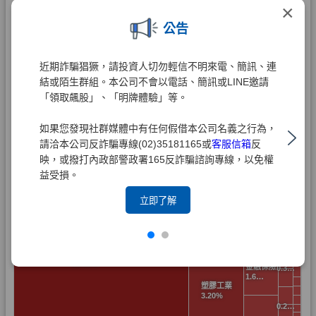
×
公告
近期詐騙猖獗，請投資人切勿輕信不明來電、簡訊、連
結或陌生群組。本公司不會以電話、簡訊或LINE邀請
「領取飆股」、「明牌體驗」等。
如果您發現社群媒體中有任何假借本公司名義之行為，
請洽本公司反詐騙專線(02)35181165或
客服信箱
反
映，或撥打內政部警政署165反詐騙諮詢專線，以免權
益受損。
立即了解