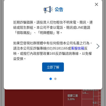
×
公告
近期詐騙猖獗，請投資人切勿輕信不明來電、簡訊、連
結或陌生群組。本公司不會以電話、簡訊或LINE邀請
「領取飆股」、「明牌體驗」等。
如果您發現社群媒體中有任何假借本公司名義之行為，
請洽本公司反詐騙專線(02)35181165或
客服信箱
反
映，或撥打內政部警政署165反詐騙諮詢專線，以免權
益受損。
立即了解