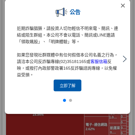
×
公告
近期詐騙猖獗，請投資人切勿輕信不明來電、簡訊、連
結或陌生群組。本公司不會以電話、簡訊或LINE邀請
「領取飆股」、「明牌體驗」等。
如果您發現社群媒體中有任何假借本公司名義之行為，
請洽本公司反詐騙專線(02)35181165或
客服信箱
反
映，或撥打內政部警政署165反詐騙諮詢專線，以免權
益受損。
立即了解