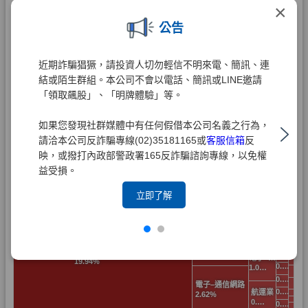
×
公告
近期詐騙猖獗，請投資人切勿輕信不明來電、簡訊、連
結或陌生群組。本公司不會以電話、簡訊或LINE邀請
「領取飆股」、「明牌體驗」等。
如果您發現社群媒體中有任何假借本公司名義之行為，
請洽本公司反詐騙專線(02)35181165或
客服信箱
反
映，或撥打內政部警政署165反詐騙諮詢專線，以免權
益受損。
立即了解