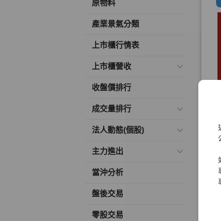
原物料
產業景氣分類
上市櫃行情表
上市櫃營收
收盤價排行
成交量排行
法人動態(個股)
主力進出
當沖分析
盤後交易
零股交易