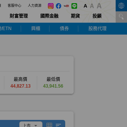
展
客服中心
人力資源
財富管理
國際金融
期貨
投顧
/ETN
興櫃
債券
股務代理