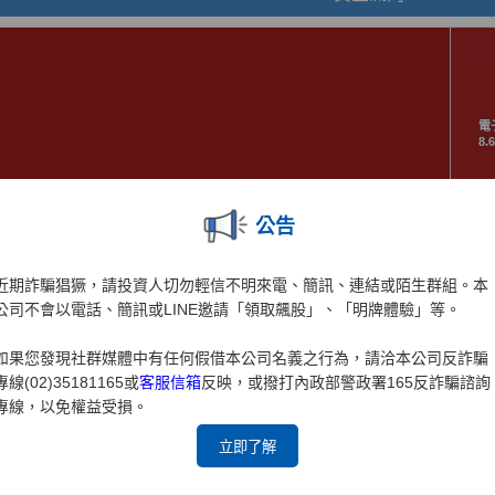
公告
近期詐騙猖獗，請投資人切勿輕信不明來電、簡訊、連結或陌生群組。本
公司不會以電話、簡訊或LINE邀請「領取飆股」、「明牌體驗」等。
如果您發現社群媒體中有任何假借本公司名義之行為，請洽本公司反詐騙
專線(02)35181165或
客服信箱
反映，或撥打內政部警政署165反詐騙諮詢
專線，以免權益受損。
立即了解