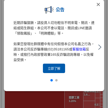
×
公告
近期詐騙猖獗，請投資人切勿輕信不明來電、簡訊、連
結或陌生群組。本公司不會以電話、簡訊或LINE邀請
「領取飆股」、「明牌體驗」等。
如果您發現社群媒體中有任何假借本公司名義之行為，
請洽本公司反詐騙專線(02)35181165或
客服信箱
反
映，或撥打內政部警政署165反詐騙諮詢專線，以免權
益受損。
立即了解