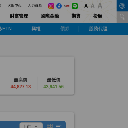
展
客服中心
人力資源
財富管理
國際金融
期貨
投顧
/ETN
興櫃
債券
股務代理