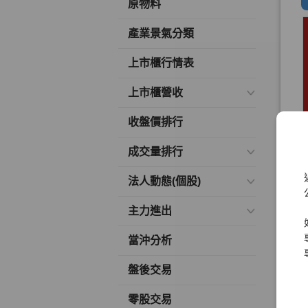
原物料
產業景氣分類
上市櫃行情表
上市櫃營收
收盤價排行
成交量排行
法人動態(個股)
主力進出
當沖分析
盤後交易
零股交易