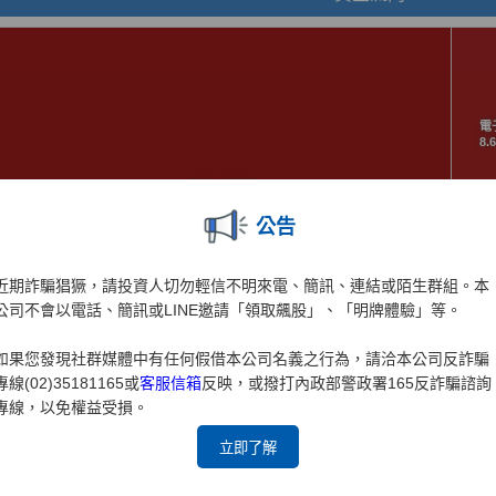
公告
近期詐騙猖獗，請投資人切勿輕信不明來電、簡訊、連結或陌生群組。本
公司不會以電話、簡訊或LINE邀請「領取飆股」、「明牌體驗」等。
如果您發現社群媒體中有任何假借本公司名義之行為，請洽本公司反詐騙
專線(02)35181165或
客服信箱
反映，或撥打內政部警政署165反詐騙諮詢
專線，以免權益受損。
立即了解