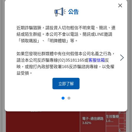
×
公告
近期詐騙猖獗，請投資人切勿輕信不明來電、簡訊、連
結或陌生群組。本公司不會以電話、簡訊或LINE邀請
「領取飆股」、「明牌體驗」等。
如果您發現社群媒體中有任何假借本公司名義之行為，
請洽本公司反詐騙專線(02)35181165或
客服信箱
反
映，或撥打內政部警政署165反詐騙諮詢專線，以免權
益受損。
立即了解