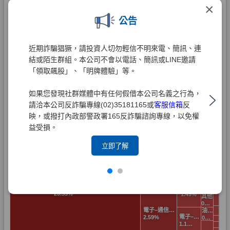
×
公告
近期詐騙猖獗，請投資人切勿輕信不明來電、簡訊、連
結或陌生群組。本公司不會以電話、簡訊或LINE邀請
「領取飆股」、「明牌體驗」等。
如果您發現社群媒體中有任何假借本公司名義之行為，
請洽本公司反詐騙專線(02)35181165或
客服信箱
反
映，或撥打內政部警政署165反詐騙諮詢專線，以免權
益受損。
立即了解