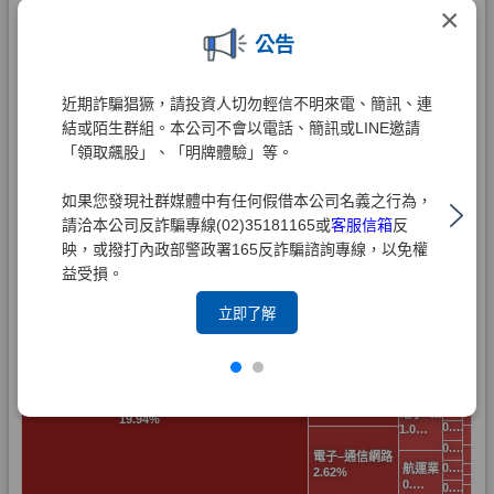
×
公告
近期詐騙猖獗，請投資人切勿輕信不明來電、簡訊、連
結或陌生群組。本公司不會以電話、簡訊或LINE邀請
「領取飆股」、「明牌體驗」等。
如果您發現社群媒體中有任何假借本公司名義之行為，
請洽本公司反詐騙專線(02)35181165或
客服信箱
反
映，或撥打內政部警政署165反詐騙諮詢專線，以免權
益受損。
立即了解