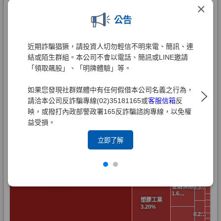
×
公告
近期詐騙猖獗，請投資人切勿輕信不明來電、簡訊、連
結或陌生群組。本公司不會以電話、簡訊或LINE邀請
「領取飆股」、「明牌體驗」等。
如果您發現社群媒體中有任何假借本公司名義之行為，
請洽本公司反詐騙專線(02)35181165或
客服信箱
反
映，或撥打內政部警政署165反詐騙諮詢專線，以免權
益受損。
立即了解