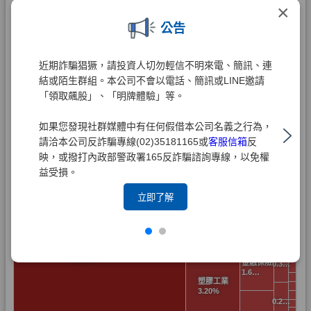
×
公告
近期詐騙猖獗，請投資人切勿輕信不明來電、簡訊、連
結或陌生群組。本公司不會以電話、簡訊或LINE邀請
「領取飆股」、「明牌體驗」等。
如果您發現社群媒體中有任何假借本公司名義之行為，
請洽本公司反詐騙專線(02)35181165或
客服信箱
反
映，或撥打內政部警政署165反詐騙諮詢專線，以免權
益受損。
立即了解