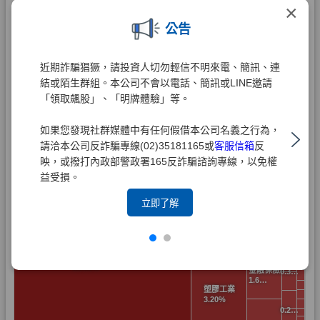
×
公告
近期詐騙猖獗，請投資人切勿輕信不明來電、簡訊、連
結或陌生群組。本公司不會以電話、簡訊或LINE邀請
「領取飆股」、「明牌體驗」等。
如果您發現社群媒體中有任何假借本公司名義之行為，
請洽本公司反詐騙專線(02)35181165或
客服信箱
反
映，或撥打內政部警政署165反詐騙諮詢專線，以免權
益受損。
立即了解