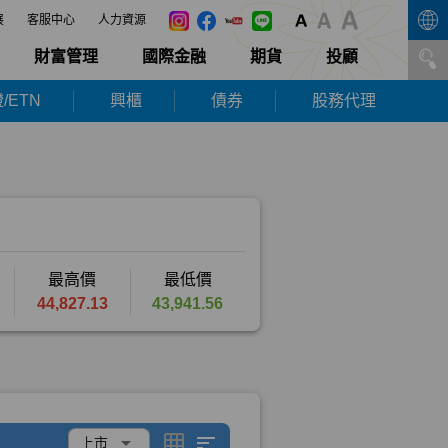
展
客服中心
人力資源
財富管理
國際金融
期貨
投顧
/ETN
興櫃
債券
股務代理