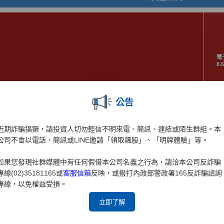
公告
近期詐騙猖獗，請投資人切勿輕信不明來電、簡訊、連結或陌生群組。本
公司不會以電話、簡訊或LINE邀請「領取飆股」、「明牌體驗」等。
如果您發現社群媒體中有任何假借本公司名義之行為，請洽本公司反詐騙
專線(02)35181165或
客服信箱
反映，或撥打內政部警政署165反詐騙諮詢
專線，以免權益受損。
立即了解