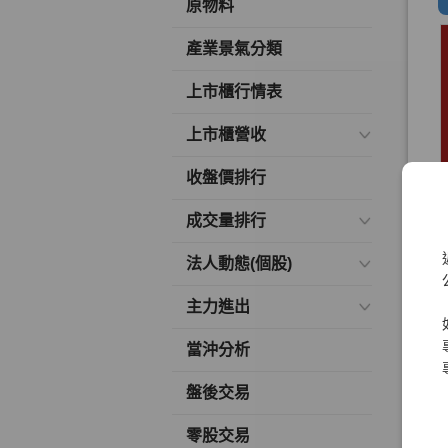
原物料
產業景氣分類
上市櫃行情表
上市櫃營收
收盤價排行
成交量排行
法人動態(個股)
主力進出
當沖分析
盤後交易
零股交易