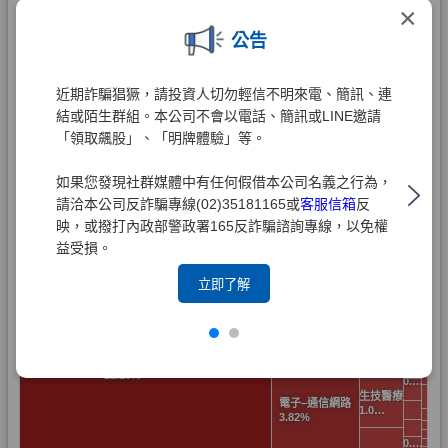
×
公告
近期詐騙猖獗，請投資人切勿輕信不明來電、簡訊、連
結或陌生群組。本公司不會以電話、簡訊或LINE邀請
「領取飆股」、「明牌體驗」等。
如果您發現社群媒體中有任何假借本公司名義之行為，
請洽本公司反詐騙專線(02)35181165或
客服信箱
反
映，或撥打內政部警政署165反詐騙諮詢專線，以免權
益受損。
立即了解