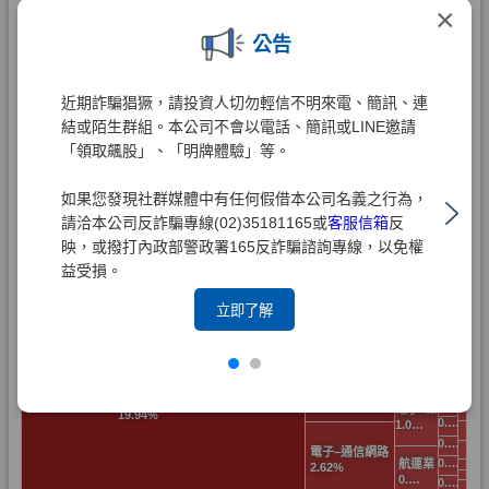
×
公告
近期詐騙猖獗，請投資人切勿輕信不明來電、簡訊、連
結或陌生群組。本公司不會以電話、簡訊或LINE邀請
「領取飆股」、「明牌體驗」等。
如果您發現社群媒體中有任何假借本公司名義之行為，
請洽本公司反詐騙專線(02)35181165或
客服信箱
反
映，或撥打內政部警政署165反詐騙諮詢專線，以免權
益受損。
立即了解