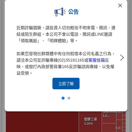
×
公告
近期詐騙猖獗，請投資人切勿輕信不明來電、簡訊、連
結或陌生群組。本公司不會以電話、簡訊或LINE邀請
「領取飆股」、「明牌體驗」等。
如果您發現社群媒體中有任何假借本公司名義之行為，
請洽本公司反詐騙專線(02)35181165或
客服信箱
反
映，或撥打內政部警政署165反詐騙諮詢專線，以免權
益受損。
立即了解