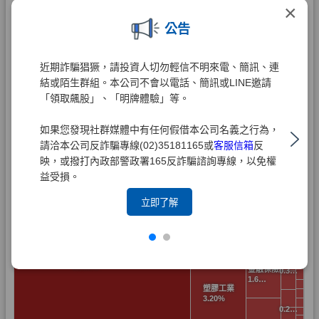
×
公告
近期詐騙猖獗，請投資人切勿輕信不明來電、簡訊、連
結或陌生群組。本公司不會以電話、簡訊或LINE邀請
「領取飆股」、「明牌體驗」等。
如果您發現社群媒體中有任何假借本公司名義之行為，
請洽本公司反詐騙專線(02)35181165或
客服信箱
反
映，或撥打內政部警政署165反詐騙諮詢專線，以免權
益受損。
立即了解